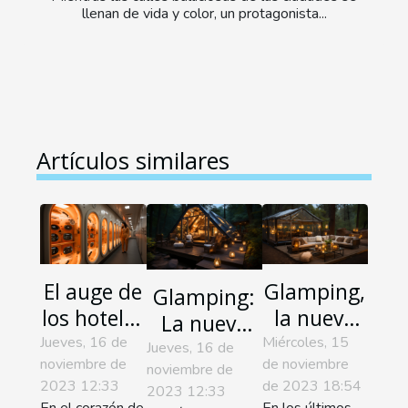
llenan de vida y color, un protagonista...
Artículos similares
El auge de
Glamping,
Glamping:
los hoteles
la nueva
La nueva
cápsula en
forma de
Jueves, 16 de
Miércoles, 15
tendencia
Jueves, 16 de
noviembre de
de noviembre
Japón
acampar
noviembre de
en
2023 12:33
de 2023 18:54
2023 12:33
con estilo
alojamiento