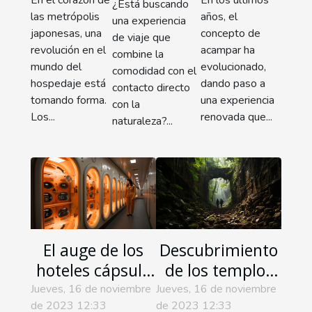
En el corazón de
En los últimos
¿Está buscando
turístico
las metrópolis
años, el
una experiencia
japonesas, una
concepto de
de viaje que
revolución en el
acampar ha
combine la
mundo del
evolucionado,
comodidad con el
hospedaje está
dando paso a
contacto directo
tomando forma.
una experiencia
con la
Los...
renovada que...
naturaleza?...
El auge de los
Descubrimiento
hoteles cápsula
de los templos
en Japón
mayas
Jueves, 16 de noviembre
Jueves, 16 de noviembre
de 2023 12:33
de 2023 12:33
escondidos de